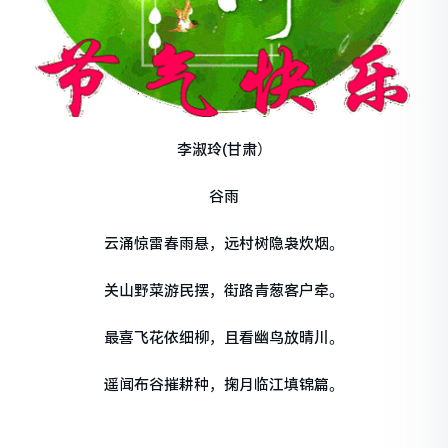
李淑玲(甘肃）
谷雨
云涌惊雷春雨悬，远村树隐袅炊烟。
关山野菜游民摆，街路青葱客户牵。
最喜飞花依细柳，且看幽鸟放晴川。
遥闻布谷摧耕种，掬月临江填锦篇。