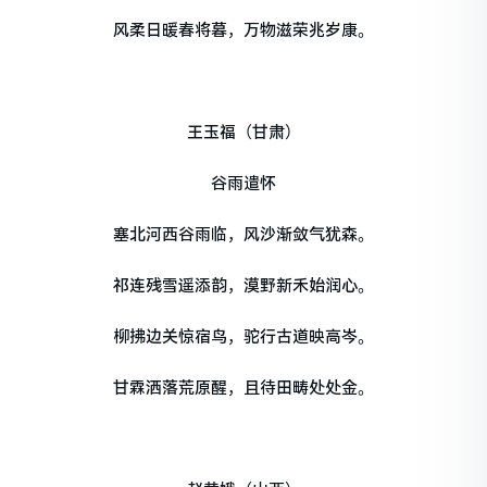
风柔日暖春将暮，万物滋荣兆岁康。
王玉福（甘肃）
谷雨遣怀
塞北河西谷雨临，风沙渐敛气犹森。
祁连残雪遥添韵，漠野新禾始润心。
柳拂边关惊宿鸟，驼行古道映高岑。
甘霖洒落荒原醒，且待田畴处处金。