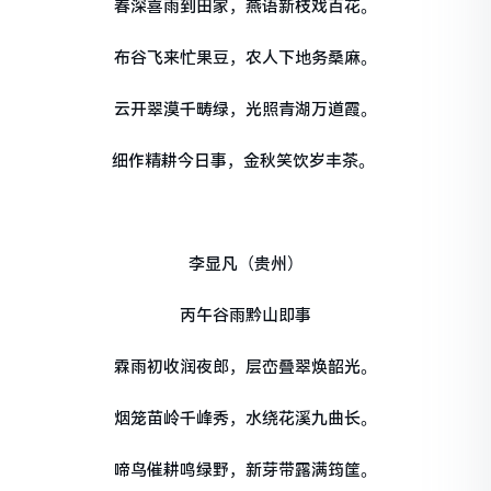
春深喜雨到田家，燕语新枝戏百花。
布谷飞来忙果豆，农人下地务桑麻。
云开翠漠千畴绿，光照青湖万道霞。
细作精耕今日事，金秋笑饮岁丰茶。
李显凡（贵州）
丙午谷雨黔山即事
霖雨初收润夜郎，层峦叠翠焕韶光。
烟笼苗岭千峰秀，水绕花溪九曲长。
啼鸟催耕鸣绿野，新芽带露满筠筐。