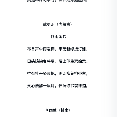
武更明（内蒙古）
谷雨闲吟
布谷声中雨意稠，平芜新绿接汀洲。
田头鸠拂春将尽，陌上萍生粟始柔。
惟有牡丹凝露艳，更无梅萼抱香留。
灵心漫醉一溪月，怀揣诗书韵律遒。
李国兰（甘肃）