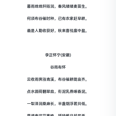
暮雨绵绵阡陌润，春风缕缕麦苗生。
何须布谷催时种，已有农家赶早耕。
最是人勤收获好，秋来喜悦廪中盈。
李正怀宁(安徽)
谷雨有怀
云收雨霁涨青溪，布谷催耕陇亩齐。
点水圆荷翻翠扇，衔泥乳燕啄香泥。
一犁泽润桑麻长，半盏烟浮茗荈低。
莫道春深花事晚，插秧戴月趁星西。