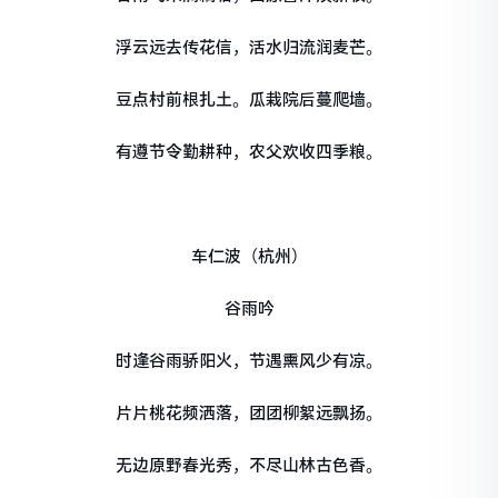
浮云远去传花信，活水归流润麦芒。
豆点村前根扎土。瓜栽院后蔓爬墙。
有遵节令勤耕种，农父欢收四季粮。
车仁波（杭州）
谷雨吟
时逢谷雨骄阳火，节遇熏风少有凉。
片片桃花频洒落，团团柳絮远飘扬。
无边原野春光秀，不尽山林古色香。