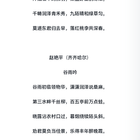
千畴润泽青禾秀，九陌晴和绿草匀。
莫道东君归去早，落红桃李共深春。
赵艳平（齐齐哈尔）
谷雨吟
谷雨初临领物华，潇潇润泽说桑麻。
第三水畔千丝柳，百五亭前万点蛙。
晓露沾衣村口过，暮烟绕犊陌头斜。
劝君莫负当佳景，乐得丰年醉晚霞。