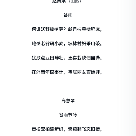
赵黄娥（山西）
谷雨
何谁沃野摘椿芽？戴月披星撒稻麻。
地垄老翁研小麦，坡林村妇采山茶。
犹欣点豆田畴壮，更喜栽秧佃器哗。
在外青年谋事计，宅居丽女育娇娃。
高慧琴
谷雨节吟
青松翠柏添新绿，紫燕翻飞恋旧情。