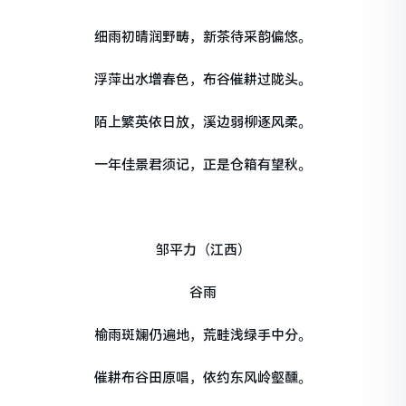
细雨初晴润野畴，新茶待采韵偏悠。
浮萍出水增春色，布谷催耕过陇头。
陌上繁英依日放，溪边弱柳逐风柔。
一年佳景君须记，正是仓箱有望秋。
邹平力（江西）
谷雨
榆雨斑斓仍遍地，荒畦浅绿手中分。
催耕布谷田原唱，依约东风岭壑醺。