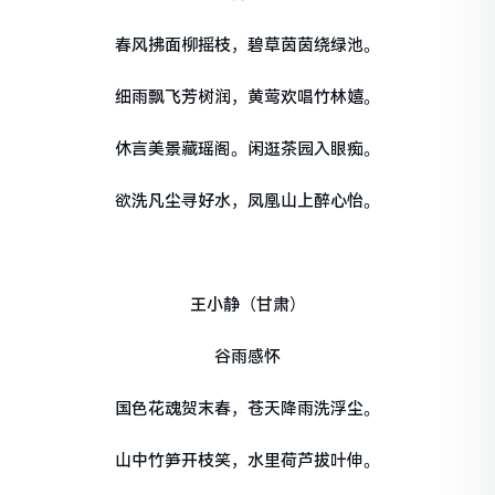
春风拂面柳摇枝，碧草茵茵绕绿池。
细雨飘飞芳树润，黄莺欢唱竹林嬉。
休言美景藏瑶阁。闲逛茶园入眼痴。
欲洗凡尘寻好水，凤凰山上醉心怡。
王小静（甘肃）
谷雨感怀
国色花魂贺末春，苍天降雨洗浮尘。
山中竹笋开枝笑，水里荷芦拔叶伸。