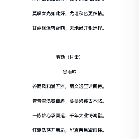
莫叹春光如此好，尤堪秋色更多情。
甘霖润泽蛰雷响，天地尚开驰远程。
毛勤（甘肃）
谷雨吟
谷雨风和润五洲，丽文远至话同俦。
青青翠浪春苗碧，蔓蔓繁英古木悠。
一脉雄心承国运，千年大业铸鸿猷。
狂潮浩荡开新局，华夏荣昌耀画楼。