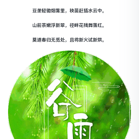
豆垄轻锄烟霭里，秧苗赶插水云中。
山前茶嫩浮新翠，径畔花残舞落红。
莫道春归无觅处，且将新火试新烘。