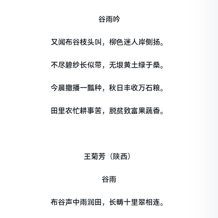
谷雨吟
又闻布谷枝头叫，柳色迷人岸侧扬。
不尽碧纱长似带，无垠黄土绿于桑。
今晨撒播一瓢种，秋日丰收万石粮。
田里农忙耕事苦，脱贫致富果蔬香。
王菊芳（陕西）
谷雨
布谷声中雨润田，长畴十里翠相连。