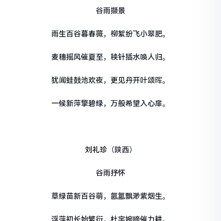
谷雨撷景
雨生百谷暮春薇，柳絮纷飞小翠肥。
麦穗摇风催夏至，秧针插水唤人归。
犹闻蛙鼓池欢夜，更见丹开叶颂晖。
一候新萍擎碧绿，万般希望入心扉。
刘礼珍（陕西）
谷雨抒怀
草绿苗新百谷萌，氤氲飘渺紫烟生。
浮萍初长始繁衍，杜宇婉啼催力耕。