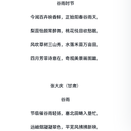
谷雨时节
今闻百卉映香鲜，正始阳春谷雨天。
梨蕊怡颜常醉舞，桃花悦目欲愁眠。
风吹草树三山秀，水落禾苗万亩田。
四月芳菲诗意在，奇观美景画图篇。
张大庆（甘肃）
谷雨
节临催谷雨轻扬，塞北田畴入垦忙。
远岫烟凝凝翠色，平芜风拂拂新秧。