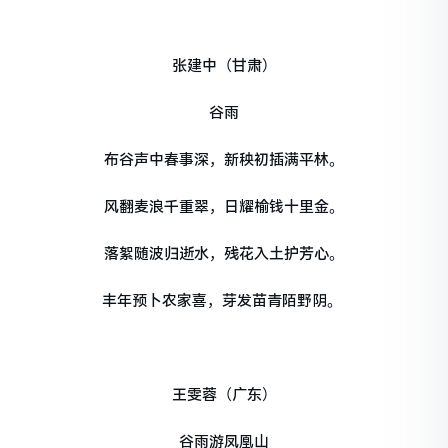
张建中（甘肃）
谷雨
布谷声中春事深，新秧初插满平林。
风翻麦浪千重翠，日耀榆钱十里金。
落絮随波归逝水，残花入土护芳心。
丰年预卜农家喜，芽发苗青陌野阴。
王雯蓉（广东）
谷雨游凤凰山