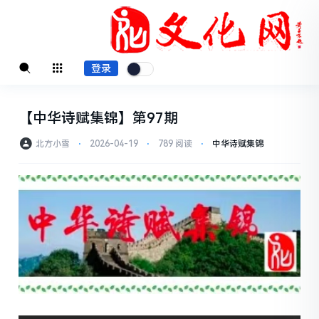
登录
【中华诗赋集锦】第97期
北方小雪
⋅
2026-04-19
⋅
789 阅读
⋅
中华诗赋集锦