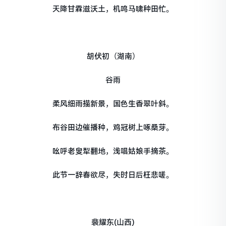
天降甘霖滋沃土，机鸣马啸种田忙。
胡伏初（湖南）
谷雨
柔风细雨描新景，国色生香翠叶斜。
布谷田边催播种，鸡冠树上啄桑芽。
吆呼老叟犁翻地，浅唱姑娘手摘茶。
此节一辞春欲尽，失时日后枉悲嗟。
裴耀东(山西)