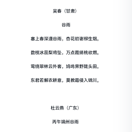
吴春（甘肃）
谷雨
塞上春深逢谷雨，杏花初谢柳生烟。
数枝冰蕊梨将坠，万点霞绡桃欲燃。
莺绕翠林云外客，鸠鸣霁野陇头田。
东君若解农耕意，莫教霜侵入锦川。
杜云燕（广东）
丙午端州谷雨