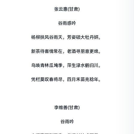
张云惠(甘肃)
谷雨感吟
杨柳扶风谷雨天，芳姿硕大牡丹妍。
新茶待客情常在，老酒寻朋意更绵。
鸟唤青林瓜埯季，萍生渌水鹤归川。
凭栏莫叹春将尽，四月禾苗兆稔年。
李维善(甘肃)
谷雨吟