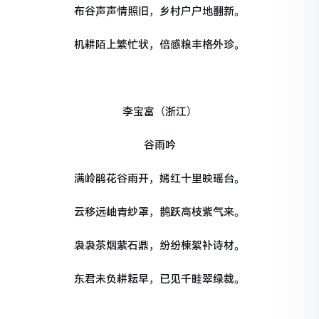
布谷声声情照旧，乡村户户地翻新。
机耕陌上繁忙状，倍感粮丰格外珍。
李宝富（浙江）
谷雨吟
满岭鹃花谷雨开，嫣红十里映瑶台。
云移远岫青纱罩，鹊跃高枝紫气来。
袅袅茶烟萦石鼎，纷纷楝絮补诗材。
东君未负耕耘早，已见千畦翠绿裁。