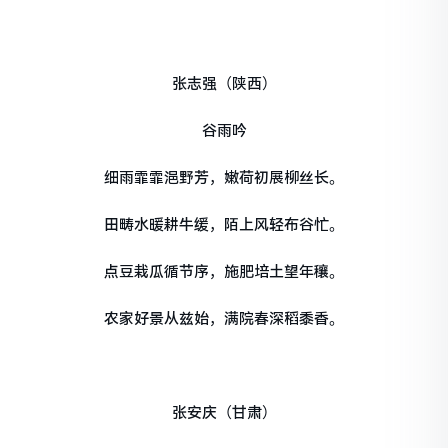
张志强（陕西）
谷雨吟
细雨霏霏浥野芳，嫩荷初展柳丝长。
田畴水暖耕牛缓，陌上风轻布谷忙。
点豆栽瓜循节序，施肥培土望年穰。
农家好景从兹始，满院春深稻黍香。
张安庆（甘肃）