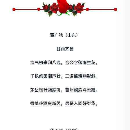
董广驰（山东）
谷雨齐鲁
海气初来润八遐，仓公字落雨生花。
千帆祭罢潮声壮，三诏催耕燕影斜。
东岳松针凝雾霭，曹州魏紫斗云霞。
香椿佐酒烹新茗，最是人间好岁华。