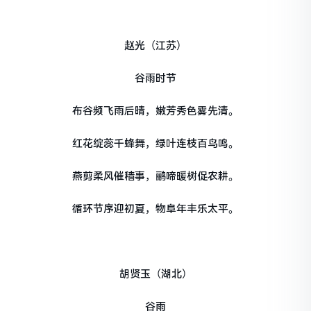
赵光（江苏）
谷雨时节
布谷频飞雨后晴，嫩芳秀色雾先清。
红花绽蕊千蜂舞，绿叶连枝百鸟鸣。
燕剪柔风催穑事，鹂啼暖树促农耕。
循环节序迎初夏，物阜年丰乐太平。
胡贤玉（湖北）
谷雨