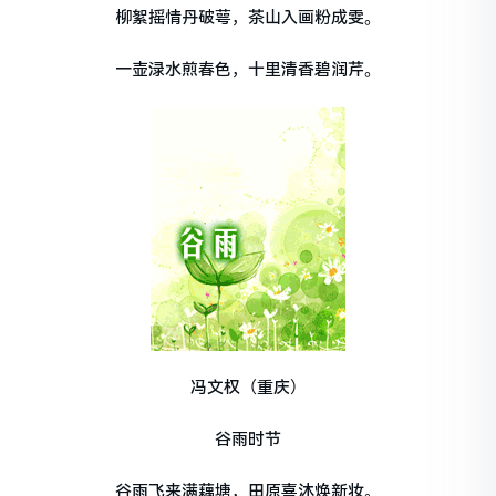
柳絮摇情丹破萼，茶山入画粉成雯。
一壶渌水煎春色，十里清香碧润芹。
冯文权（重庆）
谷雨时节
谷雨飞来满藕塘，田原喜沐焕新妆。