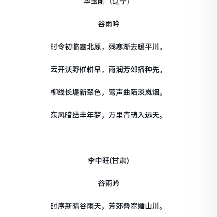
华玉刚（辽宁）
谷雨吟
时令初临塞北原，残寒渐去暖平川。
云开沃野催耕早，雨润芳郊播种先。
柳线长堤新翠色，莺声曲陌淡岚烟。
东风暗结丰年梦，万里青畴入远天。
李中旺(甘肃)
谷雨吟
时序新晴谷雨天，芳郊叠翠媚山川。