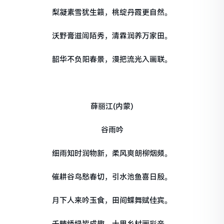
梨凝素雪犹生籁，桃绽丹霞更自然。
沃野膏滋闾陌秀，清霖润养万家田。
韶华不负阳春景，漫把流光入画联。
薛丽江(内蒙)
谷雨吟
细雨知时润物新，柔风爽朗柳烟频。
催耕谷鸟愁春切，引水池鱼喜日殷。
月下人来吟玉食，田间蝶舞赋佳宾。
千畴绣绿皆成趣，十里乡村画彩亲。