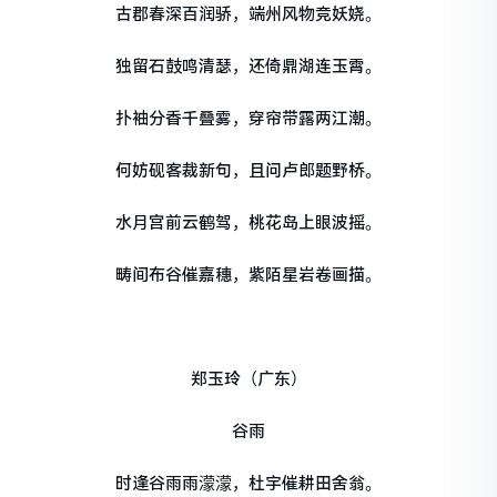
古郡春深百润骄，端州风物竞妖娆。
独留石鼓鸣清瑟，还倚鼎湖连玉霄。
扑袖分香千叠雾，穿帘带露两江潮。
何妨砚客裁新句，且问卢郎题野桥。
水月宫前云鹤驾，桃花岛上眼波摇。
畴间布谷催嘉穗，紫陌星岩卷画描。
郑玉玲（广东）
谷雨
时逢谷雨雨濛濛，杜宇催耕田舍翁。