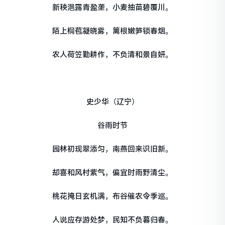
新秧浥露青盈垄，小麦抽苗碧覆川。
陌上桐苞凝晓雾，篱根嫩笋锁春烟。
农人荷笠勤耕作，不负清和景自妍。
史少华（辽宁）
谷雨时节
园林初现翠添匀，南燕回来识旧新。
却喜和风村紫气，偏宜时雨野清尘。
桃花掩日玄机满，布谷催农令季巡。
人说应存游处梦，民知不负暮归春。