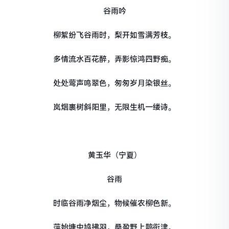
谷雨吟
柳絮纷飞谷雨时，梨开如雪满芳枝。
多情流水百花醉，弄影惊鸿四野痴。
处处莺声鸣翠色，匆匆岁月染银丝。
岚烟裹树斜阳里，无限生机一缕诗。
黄玉华（宁夏）
谷雨
时临谷雨净烟尘，物候催农柳色新。
萍始塘中鸠拂羽，桑盈野上鹊衔津。