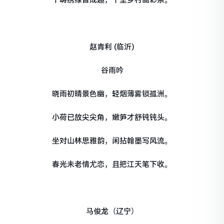
赵青利 (临沂)
谷雨吟
晓雨初晴景色幽，轻烟薄雾锁孤洲。
小荷已放尖尖角，嫩笋才舒钝钝头。
坐对山林思雅韵，闲拈翰墨写风流。
春光未老情尤恋，且把江天笔下收。
马俊龙（辽宁）