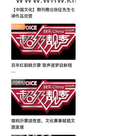
【中国文化】期刊推出张征先生七
律作品欣赏
TOP3
百年红韵映沂蒙 歌声逐梦启新程
—
TOP4
唱响沂蒙颂党恩，文化赛事赋能文
旅发展