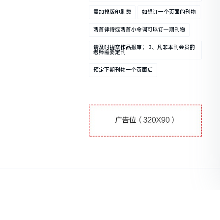
需加排版印刷费
如想订一个页面的刊物
两首律诗或两首小令词可以订一期刊物
请及时提交作品报审； 3、凡非本刊会员的
老师需要定刊
预定下期刊物一个页面后
131202371874号