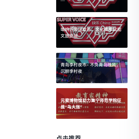
—
唱响沂蒙颂党恩，文化赛事赋能
文旅发展
青岛李村夜市- 不负青岛晚风，
沉醉李村夜
元瓷博物馆助力集宁师范学院征
战“乌大张”
点击推荐