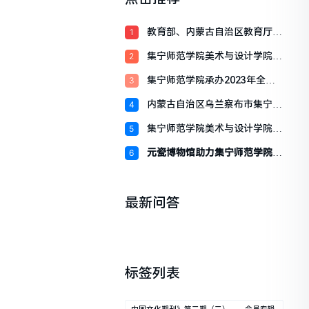
教育部、内蒙古自治区教育厅一
1
行深入我校开
集宁师范学院美术与设计学院开
2
展访企拓岗促
集宁师范学院承办2023年全国
3
青少年“高
内蒙古自治区乌兰察布市集宁区
4
察哈尔民俗博
集宁师范学院美术与设计学院开
5
展院地合作促
元瓷博物馆助力集宁师范学院征
6
战“乌大张”
最新问答
标签列表