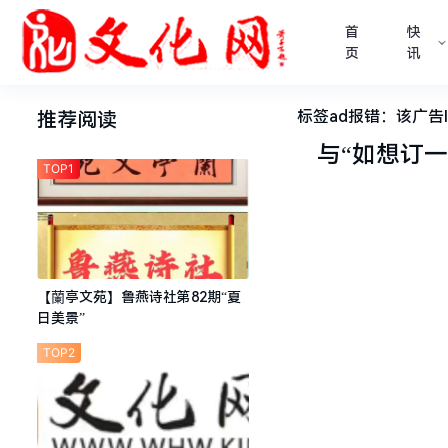
首
快
页
讯
标签ad报错：该广告I
推荐阅读
与
“如想订
TOP1
【蘭亭文苑】鲁燕诗社第82期“夏
日美景”
TOP2