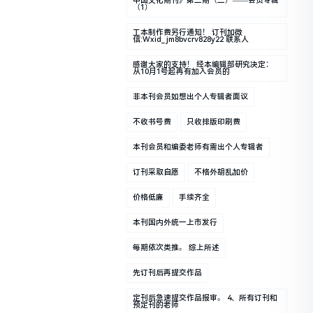
中国文化期刊》第二期（二）——会员专辑
（1）
工本制作费另行通知！ 订刊加微
信:wxid_jm8bvcrv828y22 联系人
感谢大家的支持！ 经本编辑部研究决定：
从10月1号起再有加入会员的
非本刊会员如想出个人专辑者面议
不收书号费
只收排版印刷费
本刊会员和编委老师有需出个人专辑者
订刊采取自愿
不格外胡乱加价
价格低廉
手续齐全
本刊国内外统一上市发行
每期依次类推。 综上所述
先订刊后再提交作品
定刊后急速提交作品报审。 4、所有订刊和
预定刊的老师