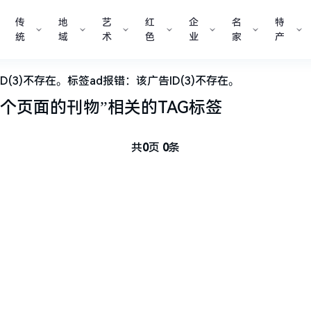
传
地
艺
红
企
名
特
统
域
术
色
业
家
产
D(3)不存在。标签ad报错：该广告ID(3)不存在。
一个页面的刊物”
相关的
TAG标签
共
0
页
0
条