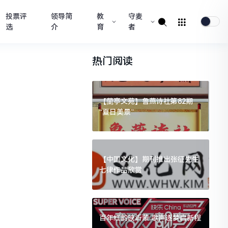
投票评
领导简
教
守麦
选
介
育
者
热门阅读
【蘭亭文苑】鲁燕诗社第82期
“夏日美景”
【中国文化】期刊推出张征先生
七律作品欣赏
百年红韵映沂蒙 歌声逐梦启新程